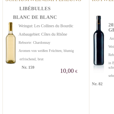
LIBÉBULLES
BLANC DE BLANC
20
Weingut: Les Collines du Bourdic
G
Anbaugebiet: Côtes du Rhône
Anb
Rebsorte: Chardonnay
Wei
Aromen von weißen Früchten, blumig
Reb
erfrischend, brut
in 
Nr. 159
sch
10,00
€
seh
Nr. 82